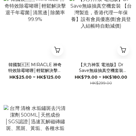
韓國製🇰🇷 MIRACLE 神奇
【大力神泵 電池版】Dr
特效除霉啫喱│輕鬆解決擊退
Save無線抽真空機套裝
千年霉菌│清黑邊│除菌率
【台灣製造，香港代理一年
HK$25.00 ~ HK$125.00
HK$79.00 ~ HK$180.00
99.9%
保養】設有會員優惠價(會員
HK$299.00
登入結帳時自動減價)