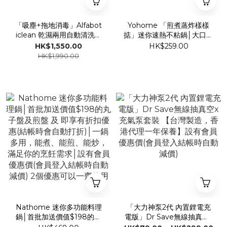
「吸塵+拖地消毒」Alfabot
Yohome 「煎煮蒸炸樣樣
iclean 乾濕兩用自動清洗拖
掂」迷你速熱不粘鍋│大口徑
地無線吸塵機│一次過可以做
加深鍋底│不粘鍋塗層 一抹
HK$1,550.00
HK$259.00
哂吸塵、拖地、護理地板│香
即淨│香港行貨 1年保養│會
HK$1,990.00
港行貨 1年保養 包運送│會員
員登入購買 即送$30現金卷
登入購買 即送$250現金卷
Nathome 迷你多功能料理
「大力神泵2代 內置鋰電充
鍋│首批加送價值$198的丸
電版」Dr Save無線抽真空x
子盤及煎盤 及 即享有折扣優
充氣泵套裝 【台灣製造，香