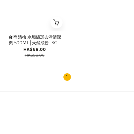
台灣 清檜 水垢鏽斑去污清潔
劑 500ML│天然成份│SGS
認證│迅速瓦解磁磚鏽斑、黑
HK$68.00
斑、黃垢、各種水垢
HK$98.00
1
關於我們
品牌故事
品牌精神