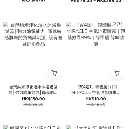
HK$468.00
HK$79.00 ~ HK$299.00
惠(結帳時會自動打折)│一鍋
港代理一年保養】設有會員
多用，能煮、能煎、能炒，
優惠價(會員登入結帳時自動
滿足你的烹飪需求│設有會員
減價)
優惠價(會員登入結帳時自動
減價) 2個優惠可以一齊使用
台灣納米淨化活水沐浴過濾
「買4送1」韓國製 🇰🇷
器│強力除氯能力│降低敏感
MIRACLE 空氣消毒噴霧｜
肌膚的負擔與刺激│設有會員
殺菌效果99%｜除甲醛 除味
HK$158.00
HK$10.00
折扣產品
功能
HK$198.00
HK$48.00