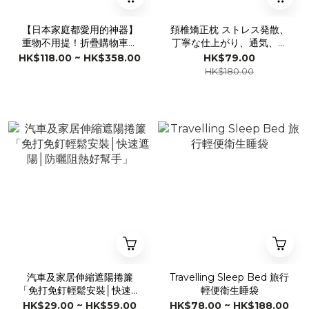
【日本家庭都愛用的神器】
頚椎矯正枕 ストレス発散、
重物不用提！折疊購物車，
丁寧な仕上がり、通気、高
購物/旅行/趕車不在負擔累
反発、首肩の曲線にフィッ
HK$118.00 ~ HK$358.00
HK$79.00
累！！
ト
HK$180.00
汽車及家居伸縮遮陽捲簾
Travelling Sleep Bed 旅行
「免打免釘輕鬆安裝│快速遮
輕便衛生睡袋
陽│防曬阻熱好幫手」
HK$29.00 ~ HK$59.00
HK$78.00 ~ HK$188.00