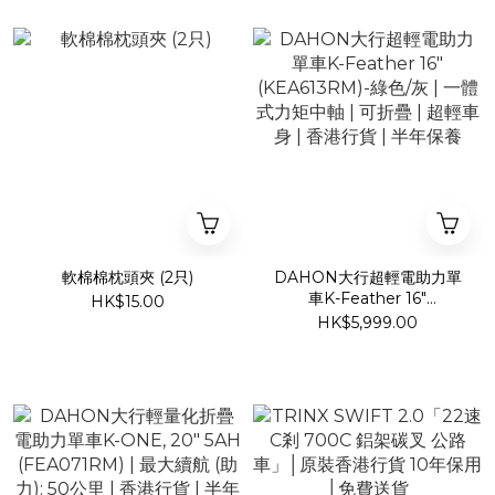
軟棉棉枕頭夾 (2只)
DAHON大行超輕電助力單
車K-Feather 16"
HK$15.00
(KEA613RM)-綠色/灰 | 一
HK$5,999.00
體式力矩中軸 | 可折疊 | 超
輕車身 | 香港行貨 | 半年保
養