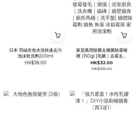
日本 羽絨衣免水洗快速去污
家居萬用除菌去黴菌除霉啫
泡沫乾洗劑200ml
喱 (150g) [毛菌｜去霉去黴
｜防霉防黴｜膏｜清潔劑｜
HK$38.00
HK$32.00
發霉發毛｜潮濕｜浴室廚房
HK$38.00
｜洗衣機｜磁磚｜牆壁牆身
｜廁所馬桶｜洗手盤] 牆體除
霉劑 牆角 角落 冰箱霉斑 家
用清潔劑