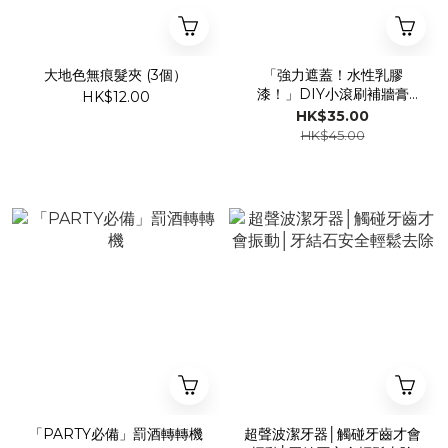
大地色無痕髮夾 (3個）
「強力遮蓋！水性乳膠
漆！」DIY小滾刷補牆膏
HK$12.00
〈買3送1〉
HK$35.00
HK$45.00
「PARTY必備」罰酒轉轉機
超聲波潔牙器│觸碰牙齒才會