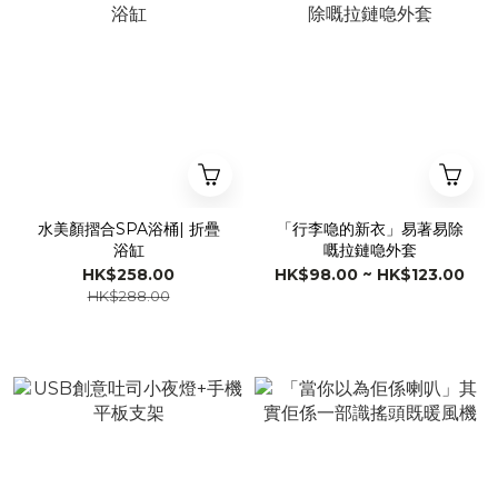
水美顏摺合SPA浴桶| 折疊
「行李喼的新衣」易著易除
浴缸
嘅拉鏈喼外套
HK$258.00
HK$98.00 ~ HK$123.00
HK$288.00