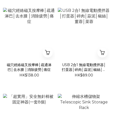
磁穴經絡磁叉按摩棒│疏通淋
USB 2合1 無線電動攪拌器│
巴│去水腫 │消除疲勞│痛症
打蛋器│碎肉│蒜泥│椒絲│薑
蓉│菜蓉
HK$138.00
HK$89.00