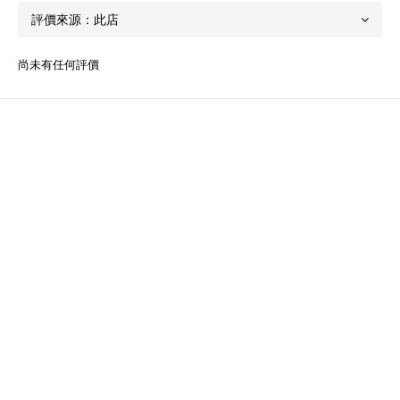
尚未有任何評價
關於我們
品牌故事
品牌精神
團隊成員
顧客服務
常見問題
運送服務方式
付款服務方式
退換貨政策
條款與細則