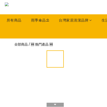
所有商品
雨季傘品⛱️
台灣家居清潔品牌
生
全部商品
/
🆕 熱門產品 🆕