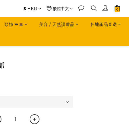
$
HKD
繁體中文
頭飾 👑🎀
美容 / 天然護膚品
各地產品直送
抓