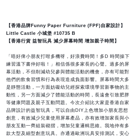
【香港品牌Funny Paper Furniture (FPF)自家設計】
Little Castle 小城堡 #10735 B
【香港行貨 益智玩具 減少屏幕時間 增加親子時間】
「唔好俾小朋友打咁多機呀，好浪費時間！多D 時間操下
練習溫下書仲好啦！」相信係很多家長的心聲。過多的屏
幕活動，不但削減幼兒參與體能活動的機會，亦有可能對
他們的飲食習慣和行為表現造成負面影響。屏幕時間大多
是靜態活動，一方面妨礙幼兒經探索環境學習新事物的主
動性，另一方面減少了體能活動的時間，長遠會引致肥胖
等健康問題及親子互動問題。今次介紹比大家是香港自家
品牌設計的益智玩具，可以自由DIY上色增加小朋友思想
創意，有效減少兒童使用屏幕產品，亦有效增加家長與小
朋友互動一齊組裝砌摺，增加兒童邏輯思維。我地仲有多
款大型及細型創意玩具。亦通過歐洲玩具安排測試，安心