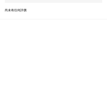
尚未有任何評價
關於我們
品牌故事
品牌精神
團隊成員
顧客服務
常見問題
運送服務方式
付款服務方式
退換貨政策
條款與細則
聯絡我們