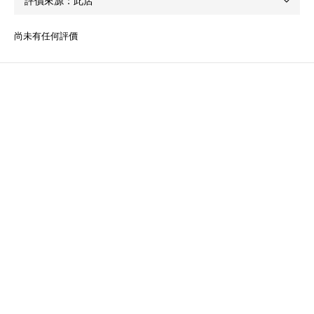
尚未有任何評價
關於我們
品牌故事
品牌精神
團隊成員
顧客服務
常見問題
運送服務方式
付款服務方式
退換貨政策
條款與細則