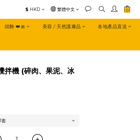
$
HKD
繁體中文
頭飾 👑🎀
美容 / 天然護膚品
各地產品直送
攪拌機 (碎肉、果泥、冰