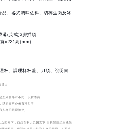
食品、各式調味佐料、切碎生肉及冰
 香港(英式)3腳插頭
寬x231高(mm)
理杯、調理杯杯蓋、刀頭、說明書
隨機出
定差異會略有不同，以實際商
，以原廠所公佈資料為準
和人為的損壞除外)
人為因素下，商品在非人為因素下,自購買日起主機保
使用說明書，錯誤的使用方法和人為的損壞，恕不退