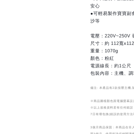
安心
●可輕易製作寶寶副
沙等
電壓：220V~250V
尺寸：約 112寬x112
重量：1070g
顏色：粉紅
電源線長：約1公尺
包裝內容：主機、調
備注: 本產品有2款按壓主機,
※商品圖檔顏色因電腦螢幕設
※以上規格資料若有任何錯誤
7日有壞包換(錯誤的使用方法
3個月商品保固：本商品在非
固3個月。使用前請仔細閱讀