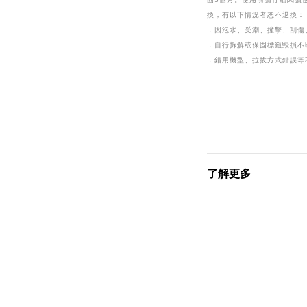
換，有以下情況者恕不退換：
．因泡水、受潮、撞擊、刮傷
．自行拆解或保固標籤毀損不
．錯用機型、拉拔方式錯誤等
了解更多