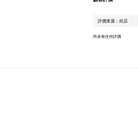
尚未有任何評價
顧客服務
常見問題
運送服務方式
付款服務方式
退換貨政策
條款與細則