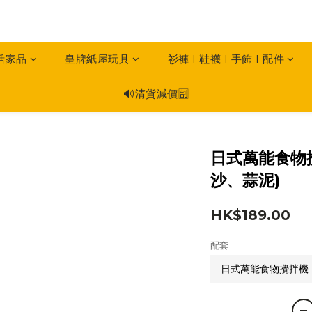
活家品
皇牌紙屋玩具
衫褲 I 鞋襪 I 手飾 I 配件
🔊清貨減價🈹
日式萬能食物
沙、蒜泥)
HK$189.00
配套